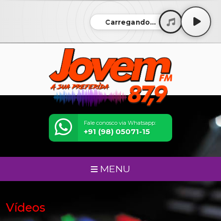
Carregando...
Fale conosco via Whatsapp:
+91 (98) 05071-15
MENU
Vídeos