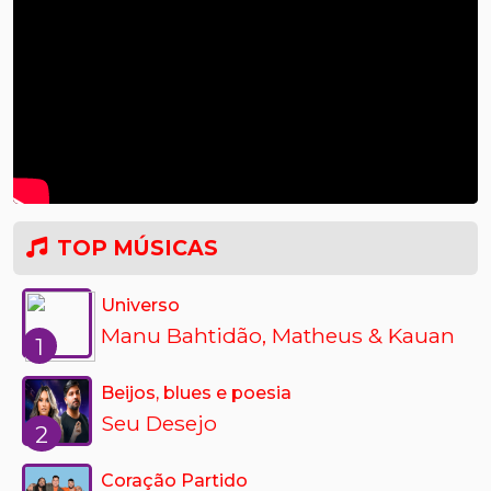
TOP MÚSICAS
Universo
Manu Bahtidão, Matheus & Kauan
1
Beijos, blues e poesia
Seu Desejo
2
Coração Partido