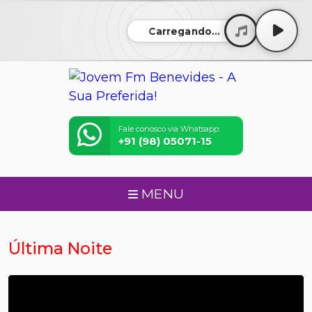
Carregando...
Fale conosco via Whatsapp:
+91 (98) 05071-15
MENU
Última Noite