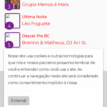
Grupo Menos é Mais
3
Última Noite
Léo Foguete
4
Descer Pra BC
Brenno & Matheus, DJ Ari SL
5
Nosso site usa cookies e outras tecnologias para
que nós e nossos parceiros possamos lembrar de
você e entender como você usa o site. Ao
continuar a navegação neste site será considerado
A Rádio Jovem Fm Benevides desde 2010 é Sucesso no ar,
Sempre Levando a Boa Música e o Entretenimento Para nossos
como consentimento implícito à nossa
política de
Milhares de Ouvintes.
privacidade
.
Jovemfmbenevides
Entendi
by
BRASCAST