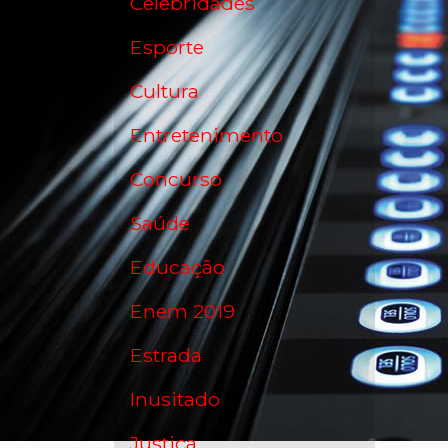
Celebridades
Esporte
Cultura
Entretenimento
Concurso
Saúde
Educação
Enem 2019
Estrada
Inusitado
Justiça