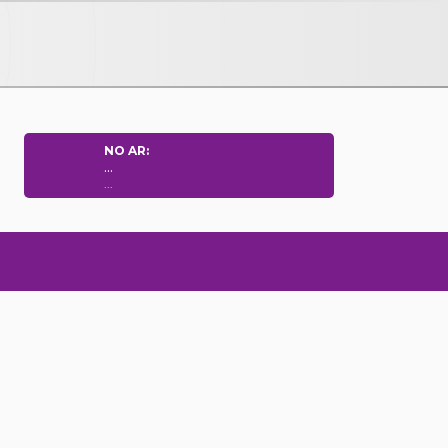
NO AR:
...
...