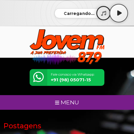
Carregando...
Fale conosco via Whatsapp:
+91 (98) 05071-15
MENU
Postagens