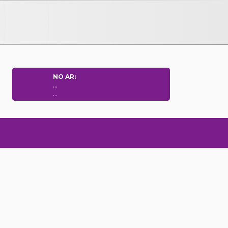
NO AR:
...
...