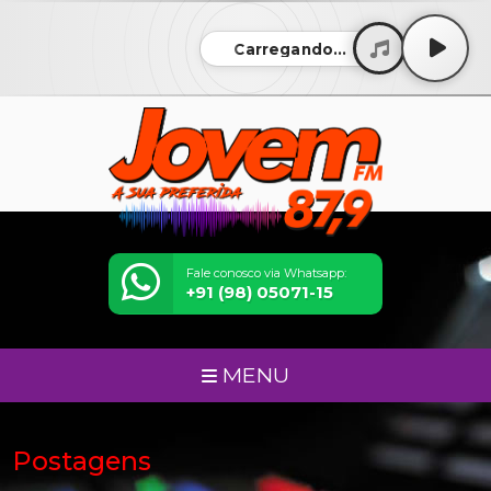
Carregando...
Fale conosco via Whatsapp:
+91 (98) 05071-15
MENU
Postagens