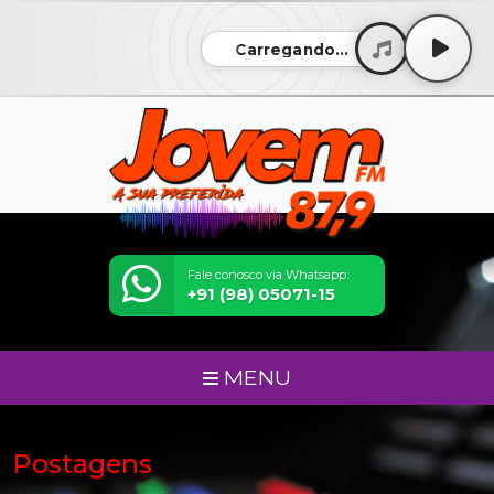
Carregando...
Fale conosco via Whatsapp:
+91 (98) 05071-15
MENU
Postagens